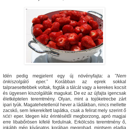
Idén pedig megjelent egy új növényfajta: a
"Nem
önkiszolgáló eper."
Korábban az eprek sokkal
talpraesettebbek voltak, fogták a tálcát vagy a kerekes kocsit
és ügyesen kiszolgálták magukat. De ez az újfajta igencsak
életképtelen teremtmény. Olyan, mint a tojóketrecbe zárt
ipari tyúk. Magatehetetlenül hever a ládákban, nincs mellette
zacskó, sem lekerekített lapátka, csak a felirat mely szerint ő
eper. Idegen kéz érintésétől megborzong, apró magjai
NÖE
!
erre libabőrösen kifelé fordulnak. Erkölcsös teremtmény ő,
inkább még kívánatos korában megrohad, mintsem eladja