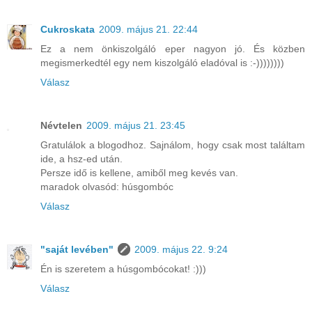
Cukroskata
2009. május 21. 22:44
Ez a nem önkiszolgáló eper nagyon jó. És közben
megismerkedtél egy nem kiszolgáló eladóval is :-))))))))
Válasz
Névtelen
2009. május 21. 23:45
Gratulálok a blogodhoz. Sajnálom, hogy csak most találtam
ide, a hsz-ed után.
Persze idő is kellene, amiből meg kevés van.
maradok olvasód: húsgombóc
Válasz
"saját levében"
2009. május 22. 9:24
Én is szeretem a húsgombócokat! :)))
Válasz