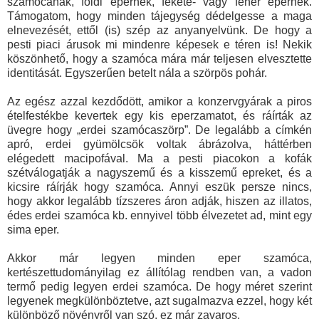
szamócának, földi epernek, fekete- vagy fehér epernek.
Támogatom, hogy minden tájegység dédelgesse a maga
elnevezését, ettől (is) szép az anyanyelvünk. De hogy a
pesti piaci árusok mi mindenre képesek e téren is! Nekik
köszönhető, hogy a szamóca mára már teljesen elvesztette
identitását. Egyszerűen betelt nála a szörpös pohár.
Az egész azzal kezdődött, amikor a konzervgyárak a piros
ételfestékbe kevertek egy kis eperzamatot, és ráírták az
üvegre hogy „erdei szamócaszörp”. De legalább a címkén
apró, erdei gyümölcsök voltak ábrázolva, háttérben
elégedett macipofával. Ma a pesti piacokon a kofák
szétválogatják a nagyszemű és a kisszemű epreket, és a
kicsire ráírják hogy szamóca. Annyi eszük persze nincs,
hogy akkor legalább tízszeres áron adják, hiszen az illatos,
édes erdei szamóca kb. ennyivel több élvezetet ad, mint egy
sima eper.
Akkor már legyen minden eper szamóca,
kertészettudományilag ez állítólag rendben van, a vadon
termő pedig legyen erdei szamóca. De hogy méret szerint
legyenek megkülönböztetve, azt sugalmazva ezzel, hogy két
különböző növényről van szó, ez már zavaros.