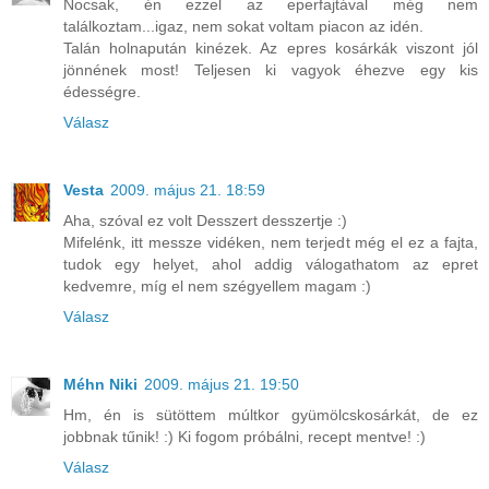
Nocsak, én ezzel az eperfajtával még nem
találkoztam...igaz, nem sokat voltam piacon az idén.
Talán holnapután kinézek. Az epres kosárkák viszont jól
jönnének most! Teljesen ki vagyok éhezve egy kis
édességre.
Válasz
Vesta
2009. május 21. 18:59
Aha, szóval ez volt Desszert desszertje :)
Mifelénk, itt messze vidéken, nem terjedt még el ez a fajta,
tudok egy helyet, ahol addig válogathatom az epret
kedvemre, míg el nem szégyellem magam :)
Válasz
Méhn Niki
2009. május 21. 19:50
Hm, én is sütöttem múltkor gyümölcskosárkát, de ez
jobbnak tűnik! :) Ki fogom próbálni, recept mentve! :)
Válasz