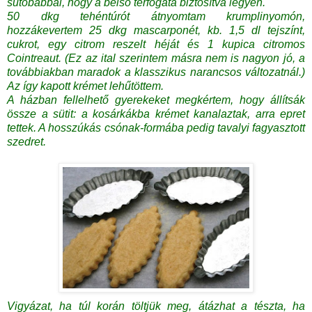
sütőbabbal, hogy a belső térfogata biztosítva legyen.
50 dkg tehéntúrót átnyomtam krumplinyomón,
hozzákevertem 25 dkg mascarponét, kb. 1,5 dl tejszínt,
cukrot, egy citrom reszelt héját és 1 kupica citromos
Cointreaut. (Ez az ital szerintem másra nem is nagyon jó, a
továbbiakban maradok a klasszikus narancsos változatnál.)
Az így kapott krémet lehűtöttem.
A házban fellelhető gyerekeket megkértem, hogy állítsák
össze a sütit: a kosárkákba krémet kanalaztak, arra epret
tettek. A hosszúkás csónak-formába pedig tavalyi fagyasztott
szedret.
Vigyázat, ha túl korán töltjük meg, átázhat a tészta, ha