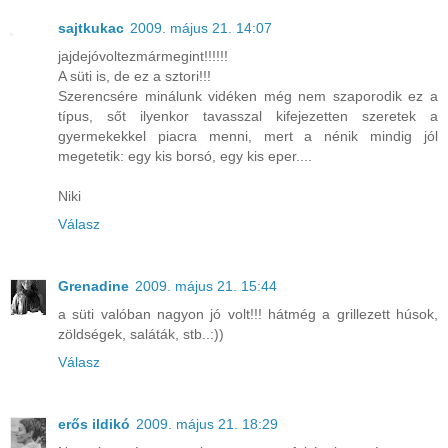
sajtkukac
2009. május 21. 14:07
jajdejóvoltezmármegint!!!!!!
A süti is, de ez a sztori!!!
Szerencsére minálunk vidéken még nem szaporodik ez a
típus, sőt ilyenkor tavasszal kifejezetten szeretek a
gyermekekkel piacra menni, mert a nénik mindig jól
megetetik: egy kis borsó, egy kis eper....
Niki
Válasz
Grenadine
2009. május 21. 15:44
a süti valóban nagyon jó volt!!! hátmég a grillezett húsok,
zöldségek, saláták, stb..:))
Válasz
erős ildikó
2009. május 21. 18:29