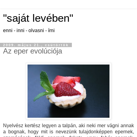
"saját levében"
enni - inni - olvasni - írni
2009. május 21., csütörtök
Az eper evolúciója
Nyelvész kertész legyen a talpán, aki neki mer vágni annak
a bognak, hogy mit is nevezünk tulajdonképpen epernek,