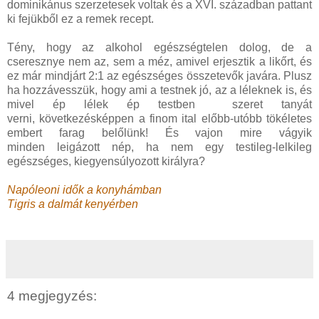
dominikánus szerzetesek voltak és a XVI. században pattant
ki fejükből ez a remek recept.
Tény, hogy az alkohol egészségtelen dolog, de a
cseresznye nem az, sem a méz, amivel erjesztik a likőrt, és
ez már mindjárt 2:1 az egészséges összetevők javára. Plusz
ha hozzávesszük, hogy ami a testnek jó, az a léleknek is, és
mivel
ép lélek
ép testben szeret tanyát
verni,
következésképpen a finom ital előbb-utóbb tökéletes
embert farag belőlünk! És vajon mire vágyik
minden leigázott nép, ha nem egy testileg-lelkileg
egészséges, kiegyensúlyozott királyra?
Napóleoni idők a konyhámban
Tigris a dalmát kenyérben
4 megjegyzés: