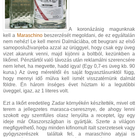
A koronázásig magunknak
kell a
Maraschino
beszerzését megoldani, de ez egyáltalán
nem nehéz!
Le kell menni Dalmáciába, ott beugrani az első
samoposluživanjeba azzal az ürüggyel, hogy csak egy üveg
vizet akarunk venni, majd kijönni a boltból, kezünkben a
likőrrel. Pénztártól való távozás után reklamálni szerencsére
nem lehet, ha megvette, hadd igya! (Egy 0,7-es üveg kb. 90
kuna.) Az üveg méretétől és saját fogyasztásunktól függ,
hogy mennyi idő múlva kell ismét visszatérnünk dalmát
földre. Én három ínséges évet húztam ki a legutóbbi
üveggel, igaz, az 1 literes volt.
Ezt a likőrt eredetileg Zadar környékén készítették, mivel ott
terem a jellegzetes marasca-cseresznye, de ahogy lenni
szokott egy szemfüles olasz lenyúlta a receptet, így egy
ideje már Olaszországban is gyártják. Szerte a világon
megfigyelhető, hogy minden kifinomult italt szerzetesek vagy
gyógyszerészek
találtak fel, a maraschino atyjai is