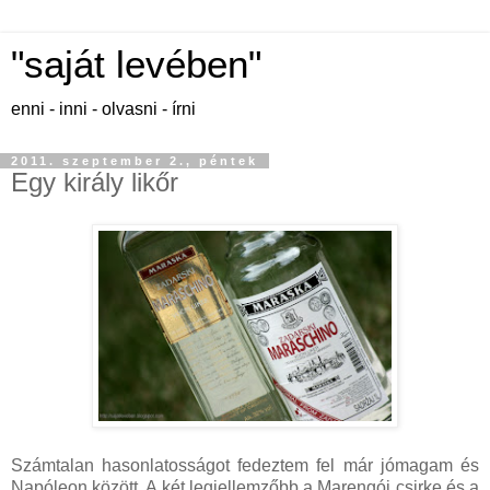
"saját levében"
enni - inni - olvasni - írni
2011. szeptember 2., péntek
Egy király likőr
Számtalan hasonlatosságot fedeztem fel már jómagam és
Napóleon között. A két legjellemzőbb a Marengói csirke és a