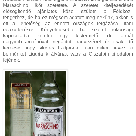
Maraschino likőr szeretete. A szeretet kiteljesedését
elősegítendő ajánlatos közel születni a Földközi-
tengerhez, de ha ez mégsem adatott meg nekünk, akkor is
ott a lehetőség az érintett országok leigázása utáni
odaköltözésre. Kényelmesebb, ha sikerül rokonsági
kapcsolatba kerülni egy kistermetű, de annál
nagyobb ambícióval megáldott hadvezérrel, és csak idő
kérdése hogy sikeres hadjáratai után mikor nevez ki
bennünket Liguria királyának vagy a Ciszalpin birodalom
fejének.