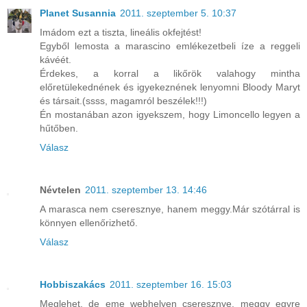
Planet Susannia
2011. szeptember 5. 10:37
Imádom ezt a tiszta, lineális okfejtést!
Egyből lemosta a marascino emlékezetbeli íze a reggeli
kávéét.
Érdekes, a korral a likőrök valahogy mintha
előretülekednének és igyekeznének lenyomni Bloody Maryt
és társait.(ssss, magamról beszélek!!!)
Én mostanában azon igyekszem, hogy Limoncello legyen a
hűtőben.
Válasz
Névtelen
2011. szeptember 13. 14:46
A marasca nem cseresznye, hanem meggy.Már szótárral is
könnyen ellenőrizhető.
Válasz
Hobbiszakács
2011. szeptember 16. 15:03
Meglehet, de eme webhelyen cseresznye, meggy egyre