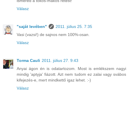
ismered a tökös-mákos rétest!
Válasz
"saját levében"
2011. július 25. 7:35
Vasi (vazsi!) de sajnos nem 100%-osan.
Válasz
Torma Cauli
2011. július 27. 9:43
Anyai ágon én is odatartozom. Most is emlékszem nagyi
mindig 'aptyja' fiázott. Azt nem tudom ez zalai vagy svábos
kifejezés-e, mert mindkettő igaz lehet. :-)
Válasz