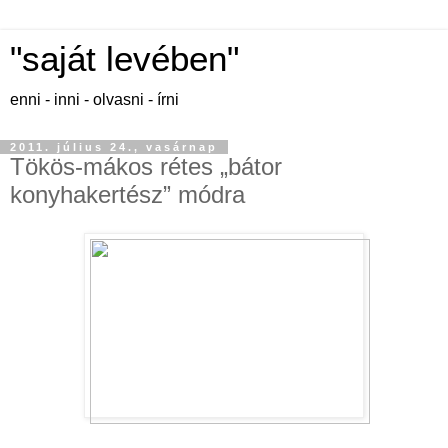
"saját levében"
enni - inni - olvasni - írni
2011. július 24., vasárnap
Tökös-mákos rétes „bátor
konyhakertész” módra