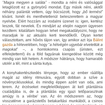
"Magra megyen a saláta"
- mondta a néni és valósággal
letaglózott ez a gyönyörű mondat. Egy másik néni, akitől
néhány palántát vettem, úgy búcsúzott, hogy „
bő termést”
kívánt. Ismét és menthetetlenül beleszerettem a magyar
nyelvbe. Elért hozzám az irodalmi üzenet is: igen, kertész
leszek, fát nevelek. És mindjárt az elején nagyon ügyesen
kezdtem: kitaláltam hogyan lehet megakadályozni, hogy ne
maradjak le az aktuális kerti teendőkről. Olyan kertet
választottam, ami hűvös tájon van, így amikor azt írja
Bálint
gazda
a hírlevelében, hogy "
a hétvégén ugyebár elvetettük a
magokat
" –, a homlokomra csapás (úristen, ezt
elfelejtettem!) és a föld fagyának kiengedése között még
mindig van két hetem. A módszer hátránya, hogy hamarabb
utolér a tél, mint a sánta kutya.
A konyhakertészkedés lényege, hogy az ember ráállítja
magát az idény ritmusára, együtt dobban a szíve a
növényciklusokkal, és mindig éppen azért van oda, ami
terem. Az érzéseket megfelelőképpen át kell plántálnia
családjába is, de a plántálás egy igazi tetőparasztnak
amúgy is a véribe’ van. Az én módszerem az, hogy
visszatérve a garázstetős betakarítási munkából, a csinos