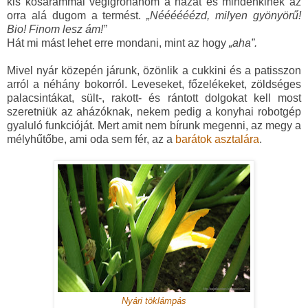
kis kosarammal végigrohanom a házat és mindenkinek az
orra alá dugom a termést.
„Néééééézd, milyen gyönyörű!
Bio! Finom lesz ám!”
Hát mi mást lehet erre mondani, mint az hogy
„aha”.
Mivel nyár közepén járunk, özönlik a cukkini és a patisszon
arról a néhány bokorról. Leveseket, főzelékeket, zöldséges
palacsintákat, sült-, rakott- és rántott dolgokat kell most
szeretniük az aházóknak, nekem pedig a konyhai robotgép
gyaluló funkcióját. Mert amit nem bírunk megenni, az megy a
mélyhűtőbe, ami oda sem fér, az a
barátok asztalára
.
Nyári töklámpás