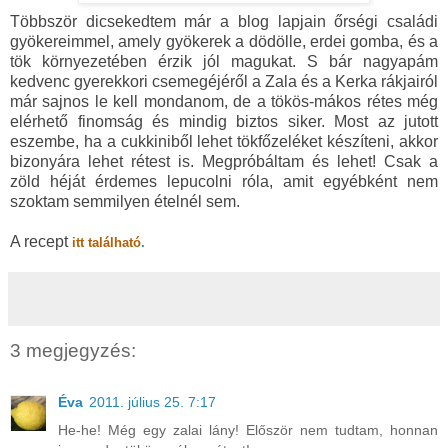
Többször dicsekedtem már a blog lapjain őrségi családi
gyökereimmel, amely gyökerek a dödölle, erdei gomba, és a
tök környezetében érzik jól magukat. S bár nagyapám
kedvenc gyerekkori csemegéjéről a Zala és a Kerka rákjairól
már sajnos le kell mondanom, de a tökös-mákos rétes még
elérhető finomság és mindig biztos siker. Most az jutott
eszembe, ha a cukkiniből lehet tökfőzeléket készíteni, akkor
bizonyára lehet rétest is. Megpróbáltam és lehet! Csak a
zöld héját érdemes lepucolni róla, amit egyébként nem
szoktam semmilyen ételnél sem.
A recept
itt található
.
3 megjegyzés:
Éva
2011. július 25. 7:17
He-he! Még egy zalai lány! Először nem tudtam, honnan